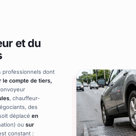
ur et du
s
 professionnels dont
 le compte de tiers,
convoyeur
ules
, chauffeur-
négociants, des
soit déplacé
en
nation) ou
sur
est constant :