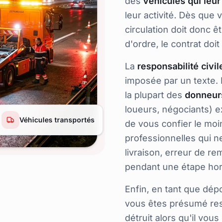
des
véhicules qui leur
leur activité. Dès que 
circulation doit donc 
d'ordre, le contrat doit
La
responsabilité civi
imposée par un texte. M
la plupart des
donneur
loueurs, négociants) e
Véhicules transportés
de vous confier le moi
professionnelles qui ne
livraison, erreur de r
pendant une étape hor
Enfin, en tant que
dépo
vous êtes présumé res
détruit alors qu'il vous