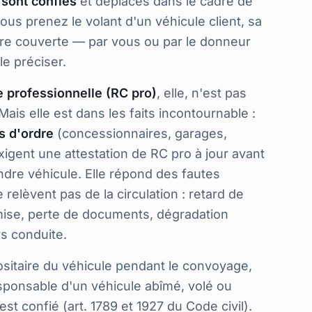
 sont confiés
et déplacés dans le cadre de
vous prenez le volant d'un véhicule client, sa
être couverte — par vous ou par le donneur
 le préciser.
le professionnelle (RC pro)
, elle, n'est pas
ais elle est dans les faits incontournable :
s d'ordre
(concessionnaires, garages,
xigent une attestation de RC pro à jour avant
ndre véhicule. Elle répond des fautes
 relèvent pas de la circulation : retard de
emise, perte de documents, dégradation
s conduite.
sitaire
du véhicule pendant le convoyage,
ponsable d'un véhicule abîmé, volé ou
 est confié (art. 1789 et 1927 du Code civil).