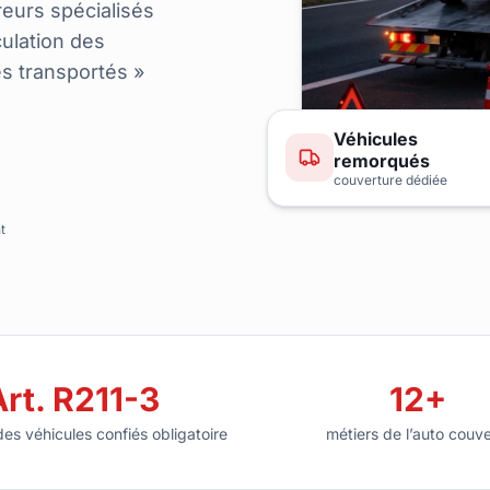
reurs spécialisés
culation des
s transportés »
Véhicules
remorqués
couverture dédiée
t
Art. R211-3
12+
es véhicules confiés obligatoire
métiers de l’auto couve