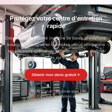
VOTRE DEVIS
Protégez votre centre d'entretien
rapide
Décrivez votre activité (nombre de baies, prestations,
boutique, enseigne) en 2 minutes : nous comparons
les assureurs spécialisés et calibrons votre plafond
véhicules confiés sur votre flux réel.
Obtenir mon devis gratuit
100 % gratuit
Réponse sous 24h
Assureurs spécialisés auto